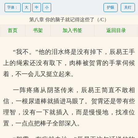
字体：
大
中
小
护眼
关灯
第八章 你的脑子就记得这些了（/C）
首页
书架
加入书签
返回目录
“我不。”他的泪水终是没有掉下，辰易王手
上的绳索还没有取下，肉棒被贺霄的手掌伺候
着，不一会儿又挺立起来。
一阵疼痛从阴茎传来，辰易王简直不敢相
信，一根尿道棒就插进马眼了。贺霄还是带有些
理智，没有一下就插入，而是慢慢地，找准位
置，一点点把棒子全部深入。