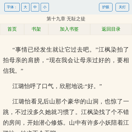
字体：
大
中
小
护眼
关灯
第十九章 无耻之徒
首页
书架
加入书签
返回目录
“事情已经发生就让它过去吧。”江枫染拍了
拍母亲的肩膀，“现在我会让母亲过好的，要相
信我。”
江璐怡呼了口气，欣慰地说:“好。”
江璐怡看见后山那个豪华的山洞，也惊了一
跳，不过没多久她就习惯了。江枫染找了个不错
的房间，开始潜心修炼。山中有许多小妖陪着江