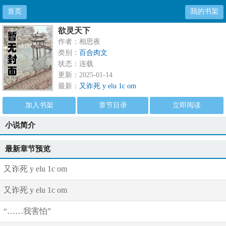
首页
我的书架
欲灵天下
作者：相思夜
类别：
百合肉文
状态：连载
更新：2025-01-14
最新：
又诈死 y elu 1c om
加入书架
章节目录
立即阅读
小说简介
最新章节预览
又诈死 y elu 1c om
又诈死 y elu 1c om
“……我害怕”