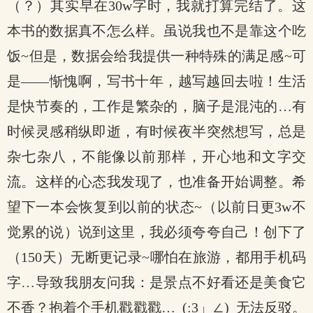
（？）其实早在30w字时，我就打算完结了。这
本书的数据真不怎么样。虽说我也不是靠这个吃
饭~但是，数据会给我提供一种特殊的满足感~可
是——惭愧啊，写书十年，越写越回去啦！生活
是快节奏的，工作是繁杂的，脑子是混沌的…有
时候灵感稍纵即逝，有时候夜半突然想写，总是
杂七杂八，不能像以前那样，开心地和文字交
流。这样的心态我发现了，也准备开始调整。希
望下一本会恢复到以前的状态~（以前日更3w不
觉累的说）说到这里，我必须夸夸自己！创下了
（150天）无断更记录~哪怕在旅游，都用手机码
字…导致我朋友问我：是景点不好看还是美食它
不香？抱着个手机戳戳戳…_(:3」∠)_无法反驳。