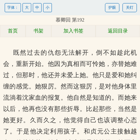
字体：
大
中
小
护眼
关灯
慕卿回 第192
首页
书架
加入书签
返回目录
既然过去的仇怨无法解开，倒不如趁此机
会，重新开始。他因为真相而可怜她，亦替她难
过，但那时，他还并未爱上她。他只是爱和她纠
缠的感觉。她狠厉。然而这狠厉，是对他身体里
流淌着沈家血的报复。他自然是知道的。而她来
以后，他再也没有那些折辱。比起那些，当然是
她更好。久而久之，他觉得自己也该调整心态
了。于是他决定利用孩子。和贞元公主接触越